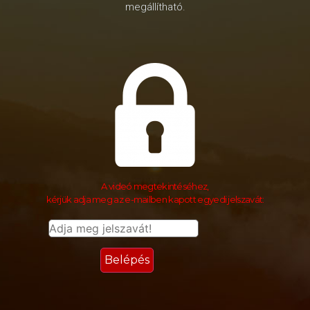
megállítható.
A videó megtekintéséhez,
kérjük adja meg az e-mailben kapott egyedi jelszavát: